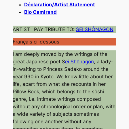
Déclaration/Artist Statement
Bio Camirand
ARTIST I PAY TRIBUTE TO:
SEI SHÔNAGON
Français ci-dessous
I am deeply moved by the writings of the
great Japanese poet S
ei Shônagon
, a lady-
in-waiting to Princess Sadako around the
year 990 in Kyoto. We know little about her
life, apart from what she recounts in her
Pillow Book, which belongs to the sôshi
genre, i.e. intimate writings composed
without any chronological order or plan, with
a wide variety of subjects sometimes
following one another without any
connection between them, in complete