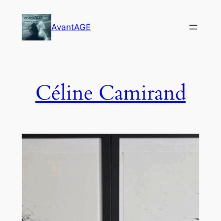
Skip
to
AvantAGE
content
Céline Camirand